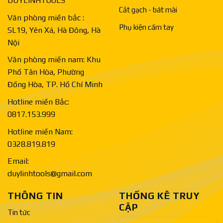
DUYLINHTOOLS
Cắt gạch - bát mài
Văn phòng miền bắc :
Phụ kiện cầm tay
SL19, Yên Xá, Hà Đông, Hà
Nội
Văn phòng miền nam: Khu
Phố Tân Hòa, Phường
Đồng Hòa, TP. Hồ Chí Minh
Hotline miền Bắc:
0817.153.999
Hotline miền Nam:
0328.819.819
Email:
duylinhtools@gmail.com
THÔNG TIN
THỐNG KÊ TRUY
CẬP
Tin tức