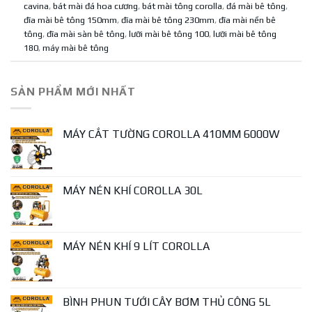
cavina
,
bát mài đá hoa cương
,
bát mài tông corolla
,
đá mài bê tông
,
đĩa mài bê tông 150mm
,
đĩa mài bê tông 230mm
,
đĩa mài nền bê
tông
,
đĩa mài sàn bê tông
,
lưỡi mài bê tông 100
,
lưỡi mài bê tông
180
,
máy mài bê tông
SẢN PHẨM MỚI NHẤT
MÁY CẮT TƯỜNG COROLLA 410MM 6000W
MÁY NÉN KHÍ COROLLA 30L
MÁY NÉN KHÍ 9 LÍT COROLLA
BÌNH PHUN TƯỚI CÂY BƠM THỦ CÔNG 5L