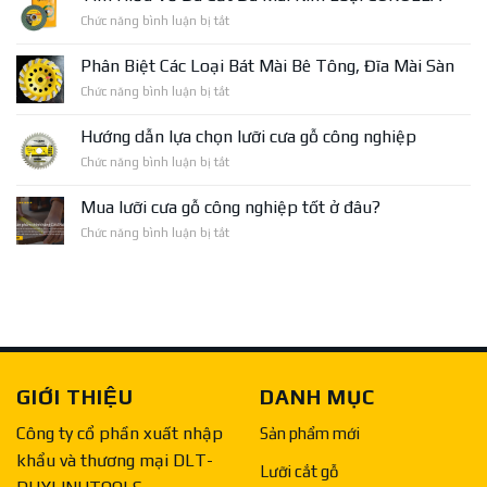
THƯƠNG
ở
Chức năng bình luận bị tắt
HIỆU
Tìm
BỀN
Hiểu
VỮNG
Phân Biệt Các Loại Bát Mài Bê Tông, Đĩa Mài Sàn
Về
QUỐC
ở
Chức năng bình luận bị tắt
Đá
GIA
Phân
Cắt
2024
Biệt
Đá
Hướng dẫn lựa chọn lưỡi cưa gỗ công nghiệp
Các
Mài
ở
Chức năng bình luận bị tắt
Loại
Kim
Hướng
Bát
Loại
dẫn
Mài
Mua lưỡi cưa gỗ công nghiệp tốt ở đâu?
COROLLA
lựa
Bê
ở
Chức năng bình luận bị tắt
chọn
Tông,
Mua
lưỡi
Đĩa
lưỡi
cưa
Mài
cưa
gỗ
Sàn
gỗ
công
công
nghiệp
nghiệp
tốt
ở
GIỚI THIỆU
DANH MỤC
đâu?
Công ty cổ phần xuất nhập
Sản phẩm mới
khẩu và thương mại DLT-
Lưỡi cắt gỗ