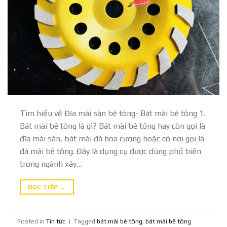
Tìm hiểu về Đĩa mài sàn bê tông- Bát mài bê tông 1.
Bát mài bê tông là gì? Bát mài bê tông hay còn gọi là
đĩa mài sàn, bát mài đá hoa cương hoặc có nơi gọi là
đá mài bê tông. Đây là dụng cụ được dùng phổ biến
trong ngành xây…
ĐỌC TIẾP
→
Posted in
Tin tức
|
Tagged
bát mài bê tông
,
bát mài bê tông