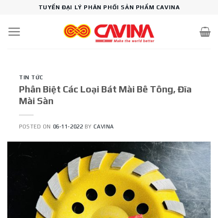
Skip
TUYỂN ĐẠI LÝ PHÂN PHỐI SẢN PHẨM CAVINA
to
content
TIN TỨC
Phân Biệt Các Loại Bát Mài Bê Tông, Đĩa
Mài Sàn
POSTED ON
06-11-2022
BY
CAVINA