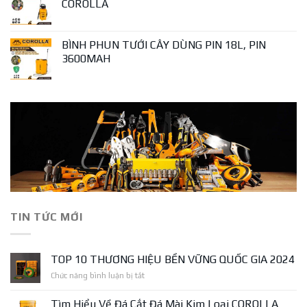
COROLLA
BÌNH PHUN TƯỚI CÂY DÙNG PIN 18L, PIN
3600MAH
TIN TỨC MỚI
TOP 10 THƯƠNG HIỆU BỀN VỮNG QUỐC GIA 2024
ở
Chức năng bình luận bị tắt
TOP
10
Tìm Hiểu Về Đá Cắt Đá Mài Kim Loại COROLLA