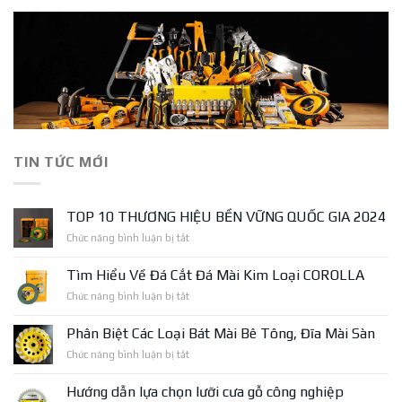
TIN TỨC MỚI
TOP 10 THƯƠNG HIỆU BỀN VỮNG QUỐC GIA 2024
ở
Chức năng bình luận bị tắt
TOP
10
Tìm Hiểu Về Đá Cắt Đá Mài Kim Loại COROLLA
THƯƠNG
ở
Chức năng bình luận bị tắt
HIỆU
Tìm
BỀN
Hiểu
VỮNG
Phân Biệt Các Loại Bát Mài Bê Tông, Đĩa Mài Sàn
Về
QUỐC
ở
Chức năng bình luận bị tắt
Đá
GIA
Phân
Cắt
2024
Biệt
Đá
Hướng dẫn lựa chọn lưỡi cưa gỗ công nghiệp
Các