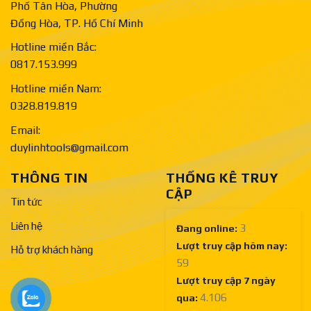
Phố Tân Hòa, Phường
Đồng Hòa, TP. Hồ Chí Minh
Hotline miền Bắc:
0817.153.999
Hotline miền Nam:
0328.819.819
Email:
duylinhtools@gmail.com
THÔNG TIN
THỐNG KÊ TRUY
CẬP
Tin tức
Liên hệ
3
Đang online:
Lượt truy cập hôm nay:
Hỗ trợ khách hàng
59
Lượt truy cập 7 ngày
4.106
qua: