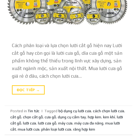
Cách phân loại và lựa chọn lưỡi cắt gỗ hiện nay Lưỡi
cắt gỗ hay còn gọi là lưỡi cưa gỗ, dĩa cưa gỗ một sản
phẩm không thể thiếu trong lĩnh vực xây dựng, sản
xuất ngành mộc, sản xuất nội thất. Mua lưỡi cưa gỗ
giá rẻ ở đâu, cách chọn lưỡi cưa…
ĐỌC TIẾP
→
Posted in
Tin tức
|
Tagged
bộ dụng cụ lưỡi cưa
,
cách chọn lưỡi cưa
,
cắt gỗ
,
chọn cắt gỗ
,
cưa gỗ
,
dụng cụ cầm tay
,
hợp kim
,
kim khí
,
lưỡi
cắt gỗ
,
lưỡi cưa
,
lưỡi cưa gỗ
,
máy cưa
,
máy cưa đa năng
,
mua lưỡi
cắt
,
mua lưỡi cưa
,
phân loại lưỡi cưa
,
răng hợp kim