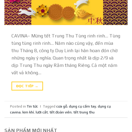
CAVINA– Mừng tết Trung Thu Tùng rinh rinh… Tùng
tùng tùng rinh rinh… Năm nào cũng vậy, đến mùa
thu Tháng 8, công ty Duy Linh lại hân hoan đón chờ
những ngày ý nghĩa. Quan trọng nhất là dịp 2/9 và
dịp Trung Thu ngày Rằm tháng Riêng. Cả một năm
vất vả không…
ĐỌC TIẾP
→
Posted in
Tin tức
|
Tagged
cưa gỗ
,
dụng cụ cầm tay
,
dụng cụ
cavina
,
kim khí
,
lưỡi cắt
,
tết đoàn viên
,
tết trung thu
SẢN PHẨM MỚI NHẤT