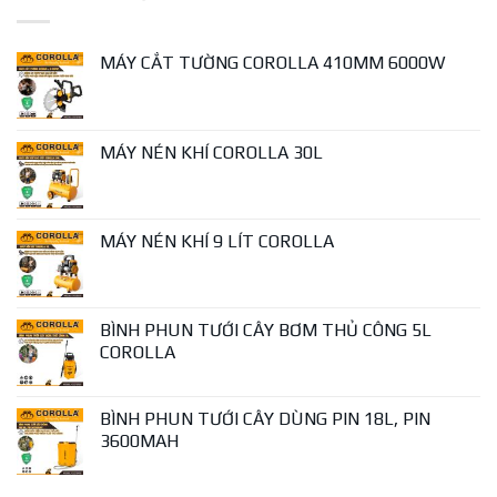
MÁY CẮT TƯỜNG COROLLA 410MM 6000W
MÁY NÉN KHÍ COROLLA 30L
MÁY NÉN KHÍ 9 LÍT COROLLA
BÌNH PHUN TƯỚI CÂY BƠM THỦ CÔNG 5L
COROLLA
BÌNH PHUN TƯỚI CÂY DÙNG PIN 18L, PIN
3600MAH