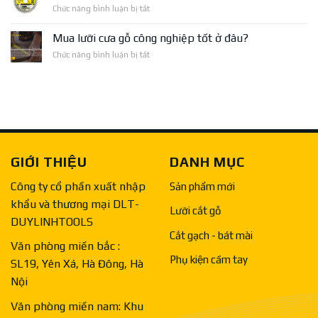
Mài
ở
Chức năng bình luận bị tắt
Loại
Kim
Hướng
Bát
Loại
dẫn
Mài
Mua lưỡi cưa gỗ công nghiệp tốt ở đâu?
COROLLA
lựa
Bê
ở
Chức năng bình luận bị tắt
chọn
Tông,
Mua
lưỡi
Đĩa
lưỡi
cưa
Mài
cưa
gỗ
Sàn
gỗ
công
công
nghiệp
nghiệp
tốt
ở
GIỚI THIỆU
DANH MỤC
đâu?
Công ty cổ phần xuất nhập
Sản phẩm mới
khẩu và thương mại DLT-
Lưỡi cắt gỗ
DUYLINHTOOLS
Cắt gạch - bát mài
Văn phòng miền bắc :
Phụ kiện cầm tay
SL19, Yên Xá, Hà Đông, Hà
Nội
Văn phòng miền nam: Khu