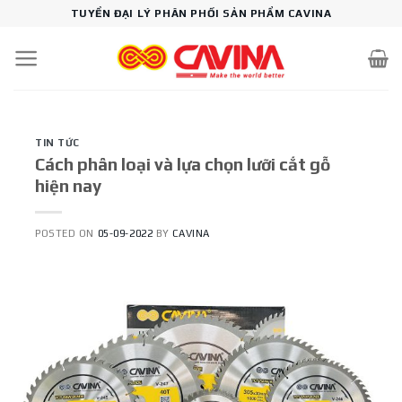
Skip
TUYỂN ĐẠI LÝ PHÂN PHỐI SẢN PHẨM CAVINA
to
content
TIN TỨC
Cách phân loại và lựa chọn lưỡi cắt gỗ
hiện nay
POSTED ON
05-09-2022
BY
CAVINA