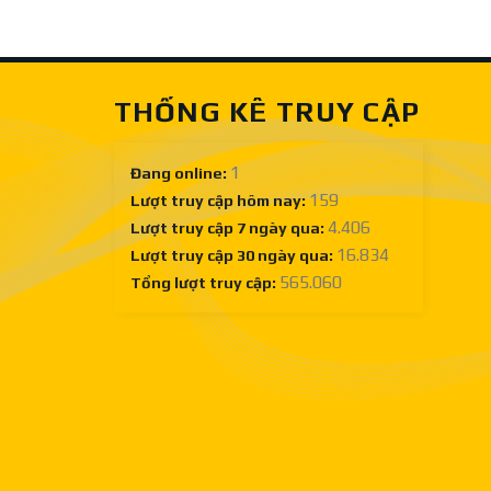
Sàn
lưỡi
gỗ
cưa
công
gỗ
nghiệp
công
nghiệp
THỐNG KÊ TRUY CẬP
tốt
ở
đâu?
1
Đang online:
159
Lượt truy cập hôm nay:
4.406
Lượt truy cập 7 ngày qua:
16.834
Lượt truy cập 30 ngày qua:
565.060
Tổng lượt truy cập: