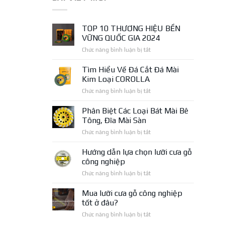
TOP 10 THƯƠNG HIỆU BỀN
VỮNG QUỐC GIA 2024
ở
Chức năng bình luận bị tắt
TOP
10
Tìm Hiểu Về Đá Cắt Đá Mài
THƯƠNG
Kim Loại COROLLA
HIỆU
ở
Chức năng bình luận bị tắt
BỀN
Tìm
VỮNG
Hiểu
Phân Biệt Các Loại Bát Mài Bê
QUỐC
Về
GIA
Tông, Đĩa Mài Sàn
Đá
2024
ở
Chức năng bình luận bị tắt
Cắt
Phân
Đá
Biệt
Hướng dẫn lựa chọn lưỡi cưa gỗ
Mài
Các
Kim
công nghiệp
Loại
Loại
ở
Chức năng bình luận bị tắt
Bát
COROLLA
Hướng
Mài
dẫn
Mua lưỡi cưa gỗ công nghiệp
Bê
lựa
Tông,
tốt ở đâu?
chọn
Đĩa
ở
Chức năng bình luận bị tắt
lưỡi
Mài
Mua
cưa