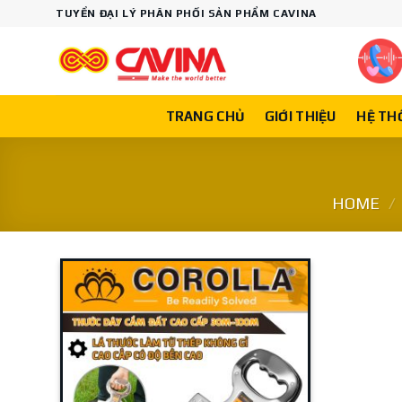
Skip
TUYỂN ĐẠI LÝ PHÂN PHỐI SẢN PHẨM CAVINA
to
content
TRANG CHỦ
GIỚI THIỆU
HỆ TH
HOME
/