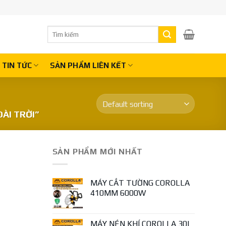
Search
for:
TIN TỨC
SẢN PHẨM LIÊN KẾT
ÀI TRỜI”
SẢN PHẨM MỚI NHẤT
MÁY CẮT TƯỜNG COROLLA
410MM 6000W
MÁY NÉN KHÍ COROLLA 30L