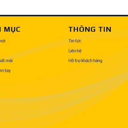
 MỤC
THÔNG TIN
mới
Tin tức
Liên hệ
bát mài
Hỗ trợ khách hàng
ầm tay