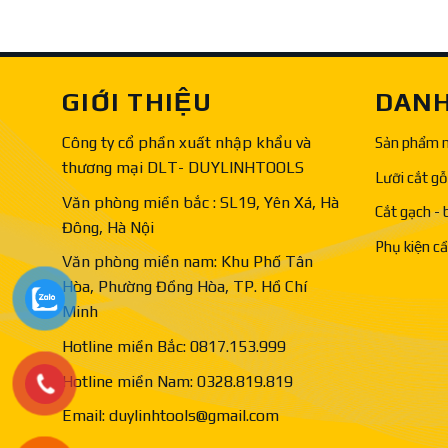
GIỚI THIỆU
DANH
Công ty cổ phần xuất nhập khẩu và
Sản phẩm 
thương mại DLT- DUYLINHTOOLS
Lưỡi cắt gỗ
Văn phòng miền bắc : SL19, Yên Xá, Hà
Cắt gạch - 
Đông, Hà Nội
Phụ kiện c
Văn phòng miền nam: Khu Phố Tân
Hòa, Phường Đồng Hòa, TP. Hồ Chí
Minh
Hotline miền Bắc: 0817.153.999
Hotline miền Nam: 0328.819.819
Email: duylinhtools@gmail.com