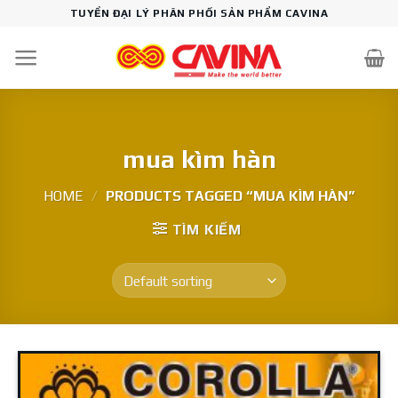
Skip
TUYỂN ĐẠI LÝ PHÂN PHỐI SẢN PHẨM CAVINA
to
content
mua kìm hàn
HOME
/
PRODUCTS TAGGED “MUA KÌM HÀN”
TÌM KIẾM