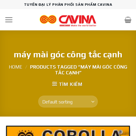
Skip
TUYỂN ĐẠI LÝ PHÂN PHỐI SẢN PHẨM CAVINA
to
content
máy mài góc công tắc cạnh
HOME
/
PRODUCTS TAGGED “MÁY MÀI GÓC CÔNG
TẮC CẠNH”
TÌM KIẾM