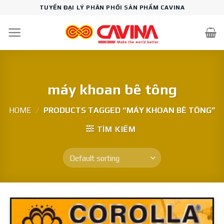
Skip
TUYỂN ĐẠI LÝ PHÂN PHỐI SẢN PHẨM CAVINA
to
content
máy khoan bê tông
HOME
/
PRODUCTS TAGGED “MÁY KHOAN BÊ TÔNG”
TÌM KIẾM