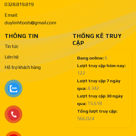
0328.819.819
Email:
duylinhtools@gmail.com
THÔNG TIN
THỐNG KÊ TRUY
CẬP
Tin tức
Liên hệ
6
Đang online:
Lượt truy cập hôm nay:
Hỗ trợ khách hàng
122
Lượt truy cập 7 ngày
4.342
qua:
Lượt truy cập 30 ngày
15.618
qua:
Tổng lượt truy cập:
566.024