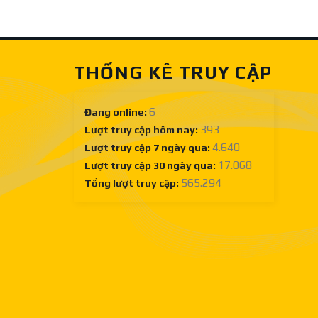
Sàn
lưỡi
gỗ
cưa
công
gỗ
nghiệp
công
nghiệp
THỐNG KÊ TRUY CẬP
tốt
ở
đâu?
6
Đang online:
393
Lượt truy cập hôm nay:
4.640
Lượt truy cập 7 ngày qua:
17.068
Lượt truy cập 30 ngày qua:
565.294
Tổng lượt truy cập: