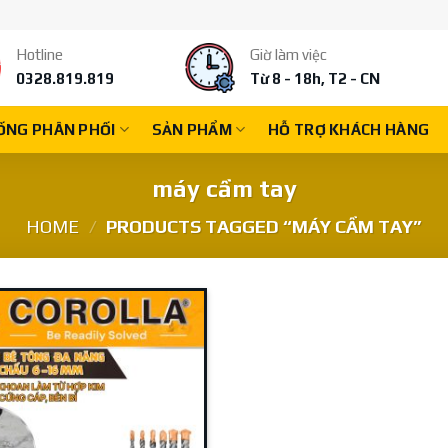
Hotline
Giờ làm việc
0328.819.819
Từ 8 - 18h, T2 - CN
ỐNG PHÂN PHỐI
SẢN PHẨM
HỖ TRỢ KHÁCH HÀNG
máy cầm tay
HOME
/
PRODUCTS TAGGED “MÁY CẦM TAY”