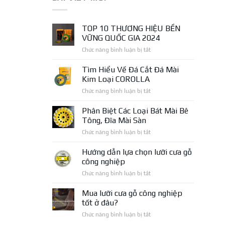
TOP 10 THƯƠNG HIỆU BỀN
VỮNG QUỐC GIA 2024
ở
Chức năng bình luận bị tắt
TOP
10
Tìm Hiểu Về Đá Cắt Đá Mài
THƯƠNG
Kim Loại COROLLA
HIỆU
ở
Chức năng bình luận bị tắt
BỀN
Tìm
VỮNG
Hiểu
Phân Biệt Các Loại Bát Mài Bê
QUỐC
Về
GIA
Tông, Đĩa Mài Sàn
Đá
2024
ở
Chức năng bình luận bị tắt
Cắt
Phân
Đá
Biệt
Hướng dẫn lựa chọn lưỡi cưa gỗ
Mài
Các
Kim
công nghiệp
Loại
Loại
ở
Chức năng bình luận bị tắt
Bát
COROLLA
Hướng
Mài
dẫn
Mua lưỡi cưa gỗ công nghiệp
Bê
lựa
Tông,
tốt ở đâu?
chọn
Đĩa
ở
Chức năng bình luận bị tắt
lưỡi
Mài
Mua
cưa