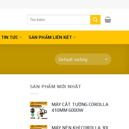
Search
for:
TIN TỨC
SẢN PHẨM LIÊN KẾT
SẢN PHẨM MỚI NHẤT
MÁY CẮT TƯỜNG COROLLA
410MM 6000W
MÁY NÉN KHÍ COROLLA 30L