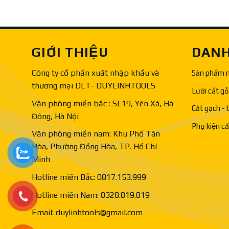
GIỚI THIỆU
DANH
Công ty cổ phần xuất nhập khẩu và
Sản phẩm 
thương mại DLT- DUYLINHTOOLS
Lưỡi cắt gỗ
Văn phòng miền bắc : SL19, Yên Xá, Hà
Cắt gạch - 
Đông, Hà Nội
Phụ kiện c
Văn phòng miền nam: Khu Phố Tân
Hòa, Phường Đồng Hòa, TP. Hồ Chí
Minh
Hotline miền Bắc: 0817.153.999
Hotline miền Nam: 0328.819.819
Email: duylinhtools@gmail.com