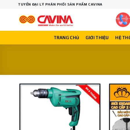
Skip
TUYỂN ĐẠI LÝ PHÂN PHỐI SẢN PHẨM CAVINA
to
content
TRANG CHỦ
GIỚI THIỆU
HỆ TH