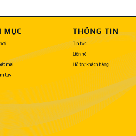
 MỤC
THÔNG TIN
mới
Tin tức
Liên hệ
bát mài
Hỗ trợ khách hàng
ầm tay