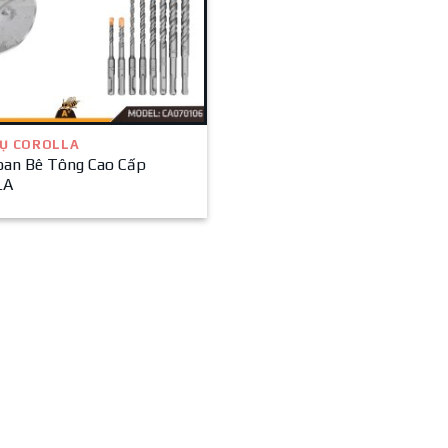
Ụ COROLLA
oan Bê Tông Cao Cấp
LA