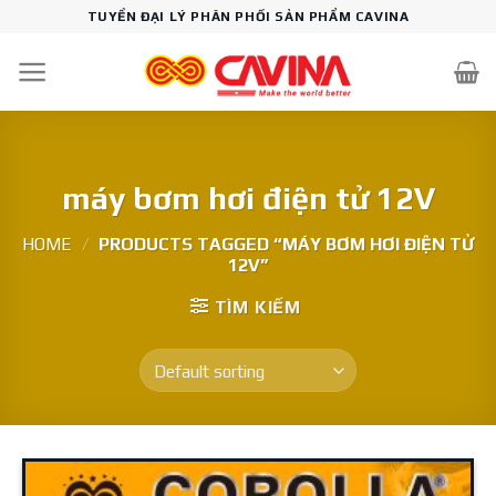
Skip
TUYỂN ĐẠI LÝ PHÂN PHỐI SẢN PHẨM CAVINA
to
content
máy bơm hơi điện tử 12V
HOME
/
PRODUCTS TAGGED “MÁY BƠM HƠI ĐIỆN TỬ
12V”
TÌM KIẾM