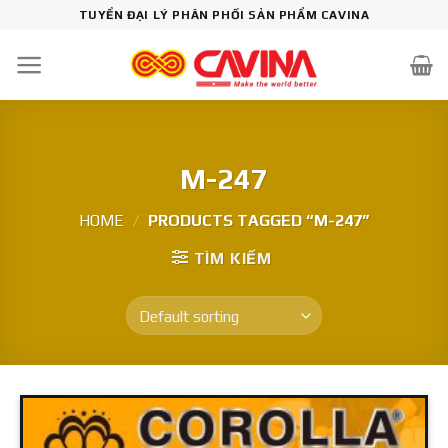
Skip
TUYỂN ĐẠI LÝ PHÂN PHỐI SẢN PHẨM CAVINA
to
content
M-247
HOME
/
PRODUCTS TAGGED “M-247”
TÌM KIẾM