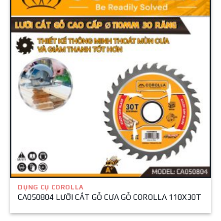
DỤNG CỤ COROLLA
CA050804 LƯỠI CẮT GỖ CƯA GỖ COROLLA 110X30T