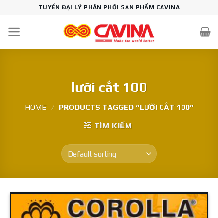
Skip
TUYỂN ĐẠI LÝ PHÂN PHỐI SẢN PHẨM CAVINA
to
content
lưỡi cắt 100
HOME
/
PRODUCTS TAGGED “LƯỠI CẮT 100”
TÌM KIẾM