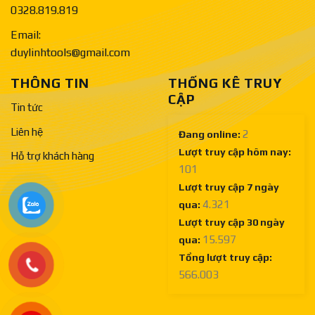
0328.819.819
Email:
duylinhtools@gmail.com
THÔNG TIN
THỐNG KÊ TRUY
CẬP
Tin tức
Liên hệ
2
Đang online:
Lượt truy cập hôm nay:
Hỗ trợ khách hàng
101
Lượt truy cập 7 ngày
4.321
qua:
Lượt truy cập 30 ngày
15.597
qua:
Tổng lượt truy cập:
566.003