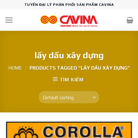
Skip
TUYỂN ĐẠI LÝ PHÂN PHỐI SẢN PHẨM CAVINA
to
content
lấy dấu xây dựng
HOME
/
PRODUCTS TAGGED “LẤY DẤU XÂY DỰNG”
TÌM KIẾM