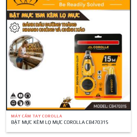
MÁY CẦM TAY COROLLA
BẬT MỰC KÈM LỌ MỰC COROLLA CB470315