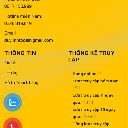
0817.153.999
Hotline miền Nam:
0328.819.819
Email:
duylinhtools@gmail.com
THÔNG TIN
THỐNG KÊ TRUY
CẬP
Tin tức
Liên hệ
2
Đang online:
Lượt truy cập hôm nay:
Hỗ trợ khách hàng
191
Lượt truy cập 7 ngày
4.411
qua:
Lượt truy cập 30 ngày
15.687
qua:
Tổng lượt truy cập: