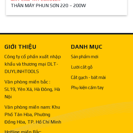
THÂN MÁY PHUN SƠN 220 – 200W
GIỚI THIỆU
DANH MỤC
Công ty cổ phần xuất nhập
Sản phẩm mới
khẩu và thương mại DLT-
Lưỡi cắt gỗ
DUYLINHTOOLS
Cắt gạch - bát mài
Văn phòng miền bắc :
Phụ kiện cầm tay
SL19, Yên Xá, Hà Đông, Hà
Nội
Văn phòng miền nam: Khu
Phố Tân Hòa, Phường
Đồng Hòa, TP. Hồ Chí Minh
Hotline miền Bắc: