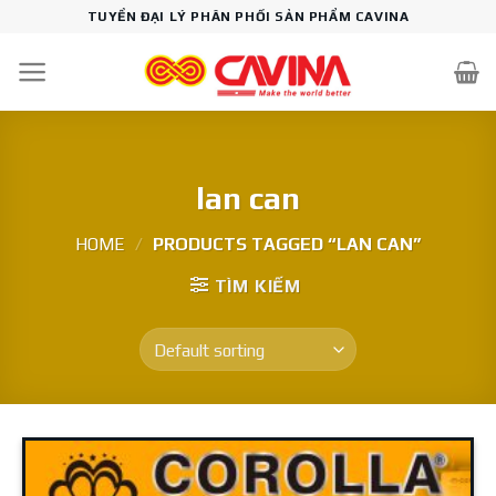
Skip
TUYỂN ĐẠI LÝ PHÂN PHỐI SẢN PHẨM CAVINA
to
content
lan can
HOME
/
PRODUCTS TAGGED “LAN CAN”
TÌM KIẾM