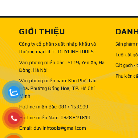
GIỚI THIỆU
DANH
Công ty cổ phần xuất nhập khẩu và
Sản phẩm 
thương mại DLT- DUYLINHTOOLS
Lưỡi cắt gỗ
Văn phòng miền bắc : SL19, Yên Xá, Hà
Cắt gạch - 
Đông, Hà Nội
Phụ kiện c
Văn phòng miền nam: Khu Phố Tân
Hòa, Phường Đồng Hòa, TP. Hồ Chí
Minh
Hotline miền Bắc: 0817.153.999
Hotline miền Nam: 0328.819.819
Email: duylinhtools@gmail.com