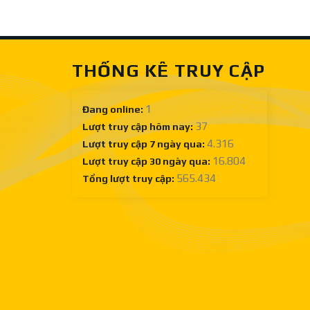
Sàn
lưỡi
gỗ
cưa
công
gỗ
nghiệp
công
nghiệp
THỐNG KÊ TRUY CẬP
tốt
ở
đâu?
1
Đang online:
37
Lượt truy cập hôm nay:
4.316
Lượt truy cập 7 ngày qua:
16.804
Lượt truy cập 30 ngày qua:
565.434
Tổng lượt truy cập: