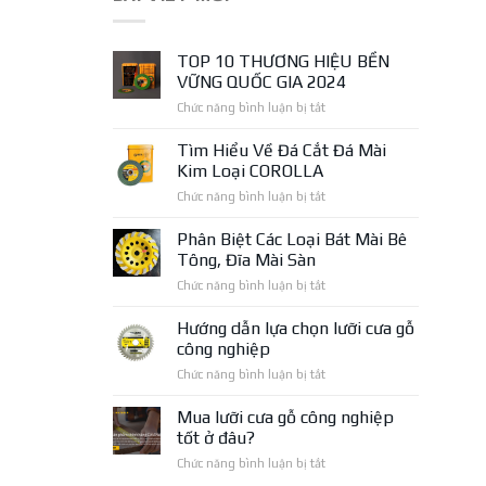
TOP 10 THƯƠNG HIỆU BỀN
VỮNG QUỐC GIA 2024
ở
Chức năng bình luận bị tắt
TOP
10
Tìm Hiểu Về Đá Cắt Đá Mài
THƯƠNG
Kim Loại COROLLA
HIỆU
ở
Chức năng bình luận bị tắt
BỀN
Tìm
VỮNG
Hiểu
Phân Biệt Các Loại Bát Mài Bê
QUỐC
Về
GIA
Tông, Đĩa Mài Sàn
Đá
2024
ở
Chức năng bình luận bị tắt
Cắt
Phân
Đá
Biệt
Hướng dẫn lựa chọn lưỡi cưa gỗ
Mài
Các
Kim
công nghiệp
Loại
Loại
ở
Chức năng bình luận bị tắt
Bát
COROLLA
Hướng
Mài
dẫn
Mua lưỡi cưa gỗ công nghiệp
Bê
lựa
Tông,
tốt ở đâu?
chọn
Đĩa
ở
Chức năng bình luận bị tắt
lưỡi
Mài
Mua
cưa