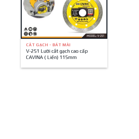
CẮT GẠCH - BÁT MÀI
V-251 Lưỡi cắt gạch cao cấp
CAVINA ( Liền) 115mm