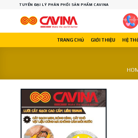
Skip
TUYỂN ĐẠI LÝ PHÂN PHỐI SẢN PHẨM CAVINA
to
content
TRANG CHỦ
GIỚI THIỆU
HỆ TH
HO