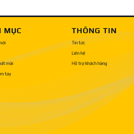
 MỤC
THÔNG TIN
mới
Tin tức
Liên hệ
bát mài
Hỗ trợ khách hàng
ầm tay