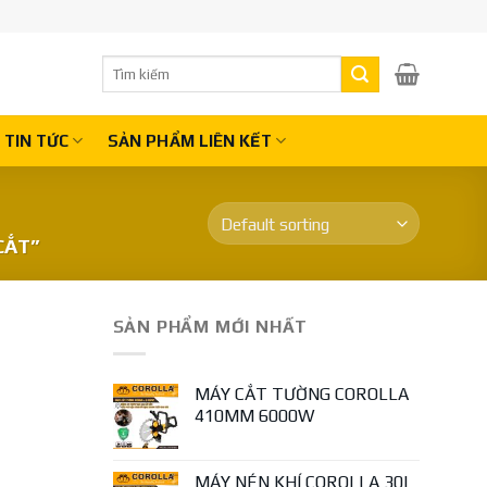
Search
for:
TIN TỨC
SẢN PHẨM LIÊN KẾT
CẮT”
SẢN PHẨM MỚI NHẤT
MÁY CẮT TƯỜNG COROLLA
410MM 6000W
MÁY NÉN KHÍ COROLLA 30L