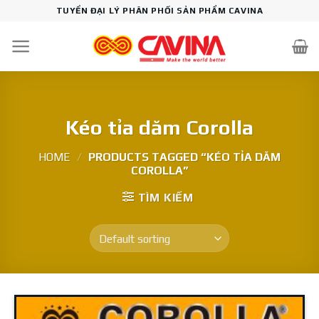
Skip
TUYỂN ĐẠI LÝ PHÂN PHỐI SẢN PHẨM CAVINA
to
content
Kéo tỉa dăm Corolla
HOME
/
PRODUCTS TAGGED “KÉO TỈA DĂM
COROLLA”
TÌM KIẾM