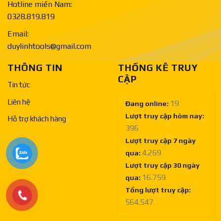
Hotline miền Nam:
0328.819.819
Email:
duylinhtools@gmail.com
THÔNG TIN
THỐNG KÊ TRUY
CẬP
Tin tức
Liên hệ
19
Đang online:
Lượt truy cập hôm nay:
Hỗ trợ khách hàng
396
Lượt truy cập 7 ngày
4.269
qua:
Lượt truy cập 30 ngày
16.759
qua:
Tổng lượt truy cập:
564.547