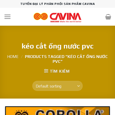
Skip
TUYỂN ĐẠI LÝ PHÂN PHỐI SẢN PHẨM CAVINA
to
content
kéo cắt ống nước pvc
HOME
/
PRODUCTS TAGGED “KÉO CẮT ỐNG NƯỚC
PVC”
TÌM KIẾM