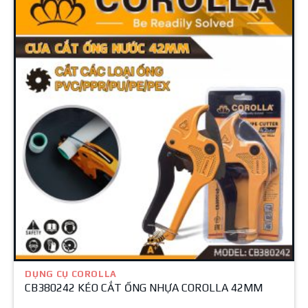
DỤNG CỤ COROLLA
CB380242 KÉO CẮT ỐNG NHỰA COROLLA 42MM