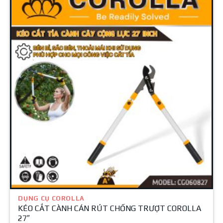
DỤNG CỤ COROLLA
KÉO CẮT CÀNH CÁN RÚT CHỐNG TRƯỢT COROLLA
27″