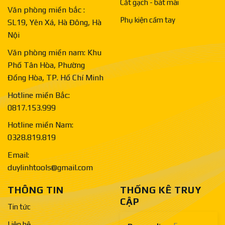
Cắt gạch - bát mài
Văn phòng miền bắc :
Phụ kiện cầm tay
SL19, Yên Xá, Hà Đông, Hà
Nội
Văn phòng miền nam: Khu
Phố Tân Hòa, Phường
Đồng Hòa, TP. Hồ Chí Minh
Hotline miền Bắc:
0817.153.999
Hotline miền Nam:
0328.819.819
Email:
duylinhtools@gmail.com
THÔNG TIN
THỐNG KÊ TRUY
CẬP
Tin tức
Liên hệ