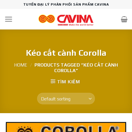
Skip
TUYỂN ĐẠI LÝ PHÂN PHỐI SẢN PHẨM CAVINA
to
content
Kéo cắt cành Corolla
HOME
/
PRODUCTS TAGGED “KÉO CẮT CÀNH
COROLLA”
TÌM KIẾM