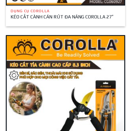
DỤNG CỤ COROLLA
KÉO CẮT CÀNH CÁN RÚT ĐA NĂNG COROLLA 27″