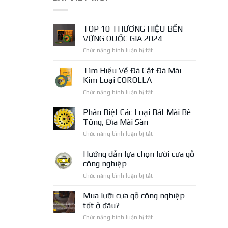
TOP 10 THƯƠNG HIỆU BỀN
VỮNG QUỐC GIA 2024
ở
Chức năng bình luận bị tắt
TOP
10
Tìm Hiểu Về Đá Cắt Đá Mài
THƯƠNG
Kim Loại COROLLA
HIỆU
ở
Chức năng bình luận bị tắt
BỀN
Tìm
VỮNG
Hiểu
Phân Biệt Các Loại Bát Mài Bê
QUỐC
Về
GIA
Tông, Đĩa Mài Sàn
Đá
2024
ở
Chức năng bình luận bị tắt
Cắt
Phân
Đá
Biệt
Hướng dẫn lựa chọn lưỡi cưa gỗ
Mài
Các
Kim
công nghiệp
Loại
Loại
ở
Chức năng bình luận bị tắt
Bát
COROLLA
Hướng
Mài
dẫn
Mua lưỡi cưa gỗ công nghiệp
Bê
lựa
Tông,
tốt ở đâu?
chọn
Đĩa
ở
Chức năng bình luận bị tắt
lưỡi
Mài
Mua
cưa