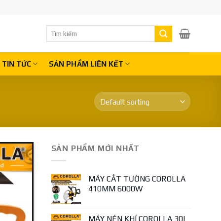
Search
for:
TIN TỨC
SẢN PHẨM LIÊN KẾT
SẢN PHẨM MỚI NHẤT
MÁY CẮT TƯỜNG COROLLA
410MM 6000W
MÁY NÉN KHÍ COROLLA 30L