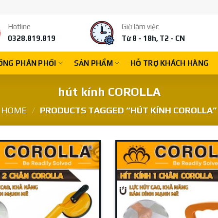
Hotline
Giờ làm việc
0328.819.819
Từ 8 - 18h, T2 - CN
ỐNG PHÂN PHỐI
SẢN PHẨM
HỖ TRỢ KHÁCH HÀNG
hút kính COROLLA
HOME
/
PRODUCTS TAGGED “HÚT KÍNH COROLLA”