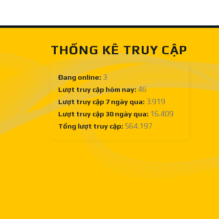
Sàn
lưỡi
gỗ
cưa
công
gỗ
nghiệp
công
nghiệp
THỐNG KÊ TRUY CẬP
tốt
ở
đâu?
3
Đang online:
46
Lượt truy cập hôm nay:
3.919
Lượt truy cập 7 ngày qua:
16.409
Lượt truy cập 30 ngày qua:
564.197
Tổng lượt truy cập: