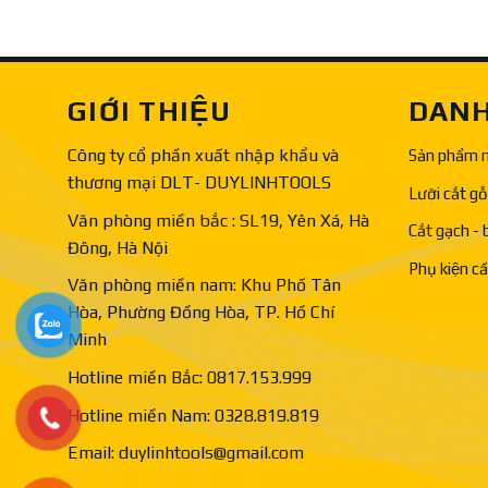
GIỚI THIỆU
DANH
Công ty cổ phần xuất nhập khẩu và
Sản phẩm 
thương mại DLT- DUYLINHTOOLS
Lưỡi cắt gỗ
Văn phòng miền bắc : SL19, Yên Xá, Hà
Cắt gạch - 
Đông, Hà Nội
Phụ kiện c
Văn phòng miền nam: Khu Phố Tân
Hòa, Phường Đồng Hòa, TP. Hồ Chí
Minh
Hotline miền Bắc: 0817.153.999
Hotline miền Nam: 0328.819.819
Email: duylinhtools@gmail.com