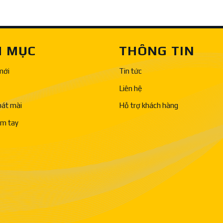
 MỤC
THÔNG TIN
mới
Tin tức
Liên hệ
bát mài
Hỗ trợ khách hàng
ầm tay