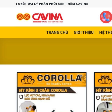
Skip
TUYỂN ĐẠI LÝ PHÂN PHỐI SẢN PHẨM CAVINA
to
content
TRANG CHỦ
GIỚI THIỆU
HỆ TH