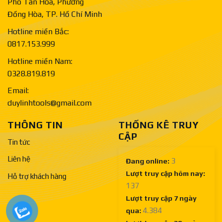
Phố Tân Hòa, Phường
Đồng Hòa, TP. Hồ Chí Minh
Hotline miền Bắc:
0817.153.999
Hotline miền Nam:
0328.819.819
Email:
duylinhtools@gmail.com
THÔNG TIN
THỐNG KÊ TRUY
CẬP
Tin tức
Liên hệ
3
Đang online:
Lượt truy cập hôm nay:
Hỗ trợ khách hàng
137
Lượt truy cập 7 ngày
4.384
qua: