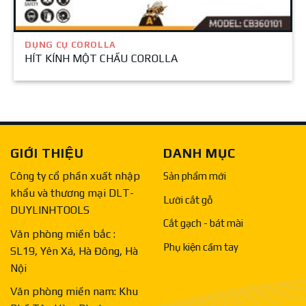
DỤNG CỤ COROLLA
HÍT KÍNH MỘT CHẤU COROLLA
GIỚI THIỆU
DANH MỤC
Công ty cổ phần xuất nhập
Sản phẩm mới
khẩu và thương mại DLT-
Lưỡi cắt gỗ
DUYLINHTOOLS
Cắt gạch - bát mài
Văn phòng miền bắc :
Phụ kiện cầm tay
SL19, Yên Xá, Hà Đông, Hà
Nội
Văn phòng miền nam: Khu