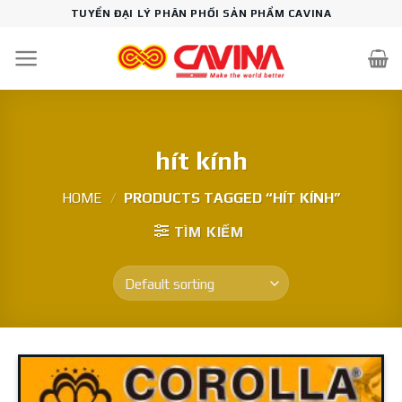
Skip
TUYỂN ĐẠI LÝ PHÂN PHỐI SẢN PHẨM CAVINA
to
content
hít kính
HOME
/
PRODUCTS TAGGED “HÍT KÍNH”
TÌM KIẾM