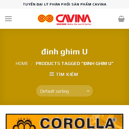
Skip
TUYỂN ĐẠI LÝ PHÂN PHỐI SẢN PHẨM CAVINA
to
content
đinh ghim U
HOME
/
PRODUCTS TAGGED “ĐINH GHIM U”
TÌM KIẾM