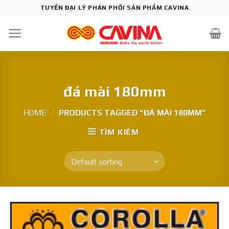
Skip
TUYỂN ĐẠI LÝ PHÂN PHỐI SẢN PHẨM CAVINA
to
content
đá mài 180mm
HOME
/
PRODUCTS TAGGED “ĐÁ MÀI 180MM”
TÌM KIẾM