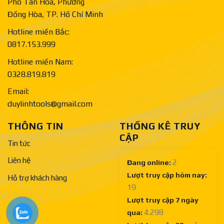
Phố Tân Hòa, Phường
Đồng Hòa, TP. Hồ Chí Minh
Hotline miền Bắc:
0817.153.999
Hotline miền Nam:
0328.819.819
Email:
duylinhtools@gmail.com
THÔNG TIN
THỐNG KÊ TRUY
CẬP
Tin tức
Liên hệ
2
Đang online:
Lượt truy cập hôm nay:
Hỗ trợ khách hàng
19
Lượt truy cập 7 ngày
4.298
qua: