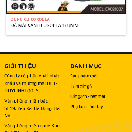
DỤNG CỤ COROLLA
ĐÁ MÀI XANH COROLLA 180MM
GIỚI THIỆU
DANH MỤC
Công ty cổ phần xuất nhập
Sản phẩm mới
khẩu và thương mại DLT-
Lưỡi cắt gỗ
DUYLINHTOOLS
Cắt gạch - bát mài
Văn phòng miền bắc :
Phụ kiện cầm tay
SL19, Yên Xá, Hà Đông, Hà
Nội
Văn phòng miền nam: Khu