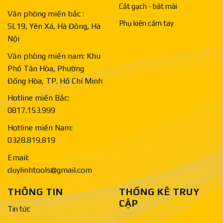
Cắt gạch - bát mài
Văn phòng miền bắc :
Phụ kiện cầm tay
SL19, Yên Xá, Hà Đông, Hà
Nội
Văn phòng miền nam: Khu
Phố Tân Hòa, Phường
Đồng Hòa, TP. Hồ Chí Minh
Hotline miền Bắc:
0817.153.999
Hotline miền Nam:
0328.819.819
Email:
duylinhtools@gmail.com
THÔNG TIN
THỐNG KÊ TRUY
CẬP
Tin tức