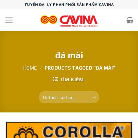
Skip
TUYỂN ĐẠI LÝ PHÂN PHỐI SẢN PHẨM CAVINA
to
content
đá mài
HOME
/
PRODUCTS TAGGED “ĐÁ MÀI”
TÌM KIẾM