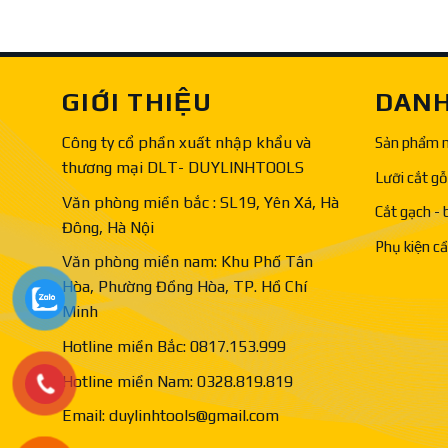
GIỚI THIỆU
DANH
Công ty cổ phần xuất nhập khẩu và
Sản phẩm 
thương mại DLT- DUYLINHTOOLS
Lưỡi cắt gỗ
Văn phòng miền bắc : SL19, Yên Xá, Hà
Cắt gạch - 
Đông, Hà Nội
Phụ kiện c
Văn phòng miền nam: Khu Phố Tân
Hòa, Phường Đồng Hòa, TP. Hồ Chí
Minh
Hotline miền Bắc: 0817.153.999
Hotline miền Nam: 0328.819.819
Email: duylinhtools@gmail.com