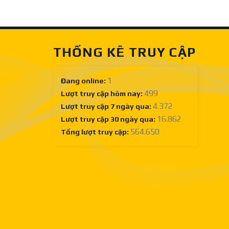
Sàn
lưỡi
gỗ
cưa
công
gỗ
nghiệp
công
nghiệp
THỐNG KÊ TRUY CẬP
tốt
ở
đâu?
1
Đang online:
499
Lượt truy cập hôm nay:
4.372
Lượt truy cập 7 ngày qua:
16.862
Lượt truy cập 30 ngày qua:
564.650
Tổng lượt truy cập: