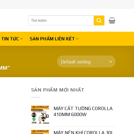
Search
for:
TIN TỨC
SẢN PHẨM LIÊN KẾT
7MM”
SẢN PHẨM MỚI NHẤT
MÁY CẮT TƯỜNG COROLLA
410MM 6000W
MÁY NÉN KHÍ COROLLA 30L