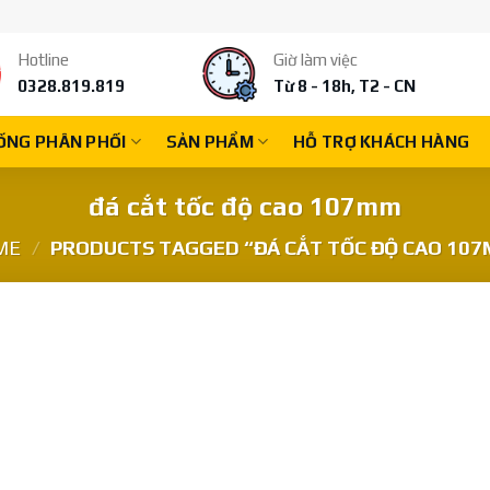
Hotline
Giờ làm việc
0328.819.819
Từ 8 - 18h, T2 - CN
ỐNG PHÂN PHỐI
SẢN PHẨM
HỖ TRỢ KHÁCH HÀNG
đá cắt tốc độ cao 107mm
ME
/
PRODUCTS TAGGED “ĐÁ CẮT TỐC ĐỘ CAO 10