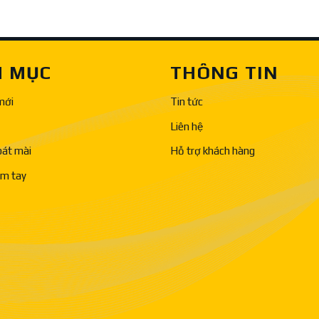
 MỤC
THÔNG TIN
mới
Tin tức
Liên hệ
bát mài
Hỗ trợ khách hàng
ầm tay