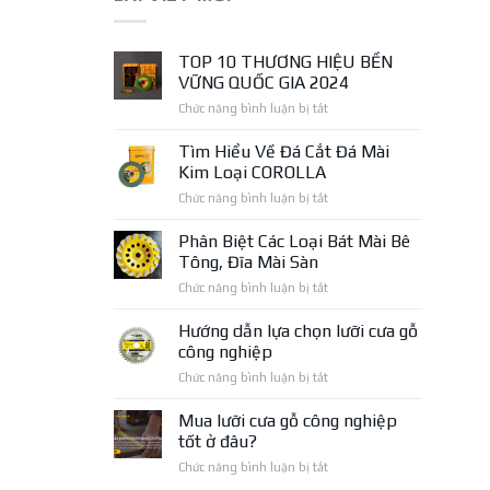
TOP 10 THƯƠNG HIỆU BỀN
VỮNG QUỐC GIA 2024
ở
Chức năng bình luận bị tắt
TOP
10
Tìm Hiểu Về Đá Cắt Đá Mài
THƯƠNG
Kim Loại COROLLA
HIỆU
ở
Chức năng bình luận bị tắt
BỀN
Tìm
VỮNG
Hiểu
Phân Biệt Các Loại Bát Mài Bê
QUỐC
Về
GIA
Tông, Đĩa Mài Sàn
Đá
2024
ở
Chức năng bình luận bị tắt
Cắt
Phân
Đá
Biệt
Hướng dẫn lựa chọn lưỡi cưa gỗ
Mài
Các
Kim
công nghiệp
Loại
Loại
ở
Chức năng bình luận bị tắt
Bát
COROLLA
Hướng
Mài
dẫn
Mua lưỡi cưa gỗ công nghiệp
Bê
lựa
Tông,
tốt ở đâu?
chọn
Đĩa
ở
Chức năng bình luận bị tắt
lưỡi
Mài
Mua
cưa