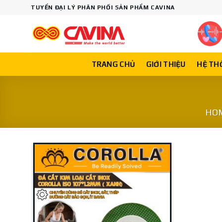
Skip
TUYỂN ĐẠI LÝ PHÂN PHỐI SẢN PHẨM CAVINA
to
content
TRANG CHỦ
GIỚI THIỆU
HỆ TH
HO