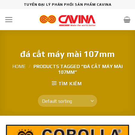
Skip
TUYỂN ĐẠI LÝ PHÂN PHỐI SẢN PHẨM CAVINA
to
content
đá cắt máy mài 107mm
HOME
/
PRODUCTS TAGGED “ĐÁ CẮT MÁY MÀI
107MM”
TÌM KIẾM