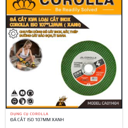
DỤNG CỤ COROLLA
ĐÁ CẮT ISO 107MM XANH