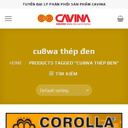
Skip
TUYỂN ĐẠI LÝ PHÂN PHỐI SẢN PHẨM CAVINA
to
content
cu8wa thép đen
HOME
/
PRODUCTS TAGGED “CU8WA THÉP ĐEN”
TÌM KIẾM