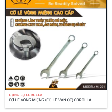
DỤNG CỤ COROLLA
CỜ LÊ VÒNG MIỆNG (CỜ LÊ VẶN ỐC) COROLLA