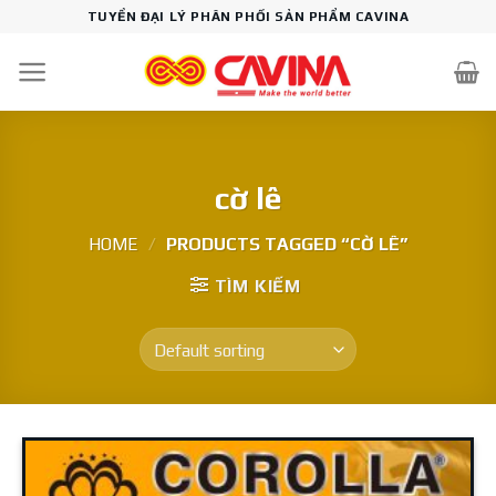
Skip
TUYỂN ĐẠI LÝ PHÂN PHỐI SẢN PHẨM CAVINA
to
content
cờ lê
HOME
/
PRODUCTS TAGGED “CỜ LÊ”
TÌM KIẾM