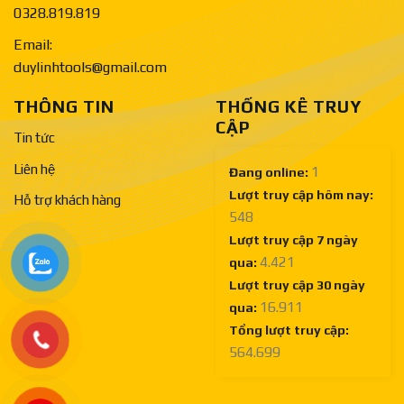
0328.819.819
Email:
duylinhtools@gmail.com
THÔNG TIN
THỐNG KÊ TRUY
CẬP
Tin tức
Liên hệ
1
Đang online:
Lượt truy cập hôm nay:
Hỗ trợ khách hàng
548
Lượt truy cập 7 ngày
4.421
qua:
Lượt truy cập 30 ngày
16.911
qua:
Tổng lượt truy cập:
564.699