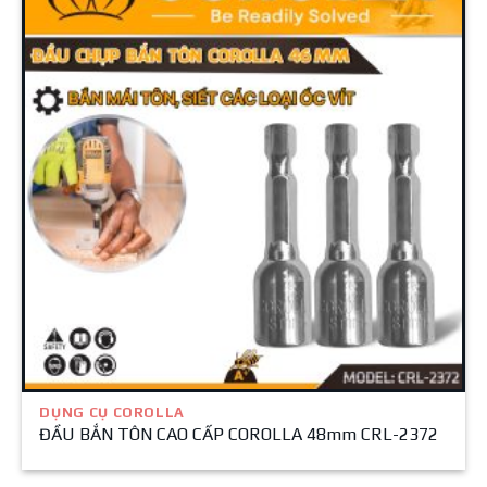
DỤNG CỤ COROLLA
ĐẦU BẮN TÔN CAO CẤP COROLLA 48mm CRL-2372