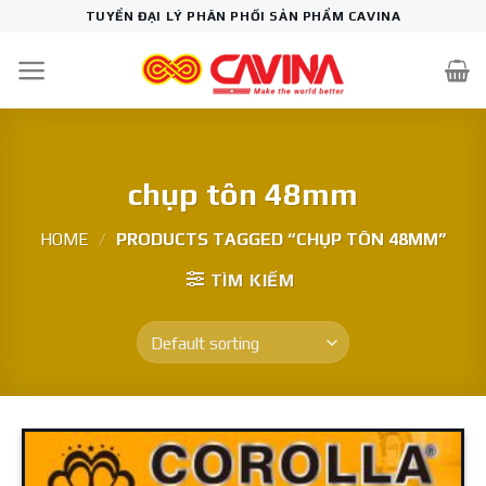
Skip
TUYỂN ĐẠI LÝ PHÂN PHỐI SẢN PHẨM CAVINA
to
content
chụp tôn 48mm
HOME
/
PRODUCTS TAGGED “CHỤP TÔN 48MM”
TÌM KIẾM