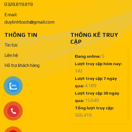
0328.819.819
Email:
duylinhtools@gmail.com
THÔNG TIN
THỐNG KÊ TRUY
CẬP
Tin tức
Liên hệ
5
Đang online:
Lượt truy cập hôm nay:
Hỗ trợ khách hàng
142
Lượt truy cập 7 ngày
4.189
qua:
Lượt truy cập 30 ngày
15.640
qua:
Tổng lượt truy cập:
566.419