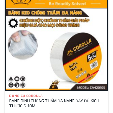
DỤNG CỤ COROLLA
BĂNG DÍNH CHỐNG THẤM ĐA NĂNG ĐẦY ĐỦ KÍCH
THƯỚC 5-10M