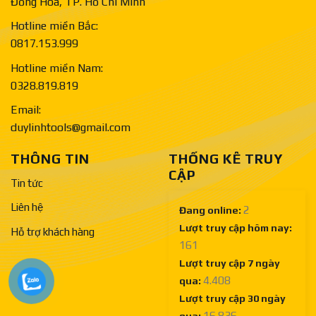
Đồng Hòa, TP. Hồ Chí Minh
Hotline miền Bắc:
0817.153.999
Hotline miền Nam:
0328.819.819
Email:
duylinhtools@gmail.com
THÔNG TIN
THỐNG KÊ TRUY
CẬP
Tin tức
Liên hệ
2
Đang online:
Lượt truy cập hôm nay:
Hỗ trợ khách hàng
161
Lượt truy cập 7 ngày
4.408
qua:
Lượt truy cập 30 ngày
16.836
qua: