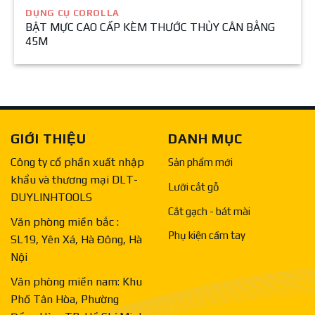
DỤNG CỤ COROLLA
BẬT MỰC CAO CẤP KÈM THƯỚC THỦY CÂN BẰNG
45M
GIỚI THIỆU
DANH MỤC
Công ty cổ phần xuất nhập
Sản phẩm mới
khẩu và thương mại DLT-
Lưỡi cắt gỗ
DUYLINHTOOLS
Cắt gạch - bát mài
Văn phòng miền bắc :
Phụ kiện cầm tay
SL19, Yên Xá, Hà Đông, Hà
Nội
Văn phòng miền nam: Khu
Phố Tân Hòa, Phường