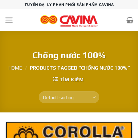
Skip
TUYỂN ĐẠI LÝ PHÂN PHỐI SẢN PHẨM CAVINA
to
content
Chống nước 100%
HOME
/
PRODUCTS TAGGED “CHỐNG NƯỚC 100%”
TÌM KIẾM