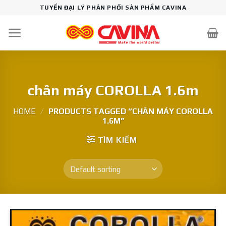
Skip
TUYỂN ĐẠI LÝ PHÂN PHỐI SẢN PHẨM CAVINA
to
content
chân máy COROLLA 1.6m
HOME
/
PRODUCTS TAGGED “CHÂN MÁY COROLLA
1.6M”
TÌM KIẾM