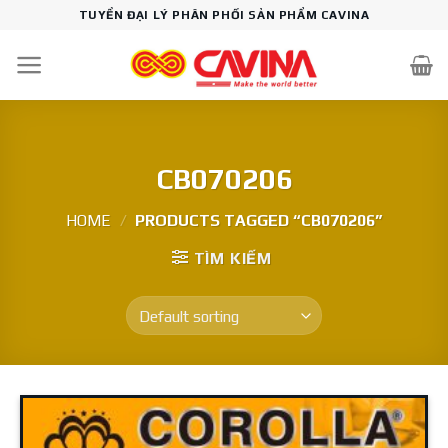
Skip
TUYỂN ĐẠI LÝ PHÂN PHỐI SẢN PHẨM CAVINA
to
content
CB070206
HOME
/
PRODUCTS TAGGED “CB070206”
TÌM KIẾM