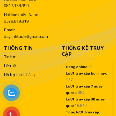
0817.153.999
Hotline miền Nam:
0328.819.819
Email:
duylinhtools@gmail.com
THÔNG TIN
THỐNG KÊ TRUY
CẬP
Tin tức
Liên hệ
5
Đang online:
Lượt truy cập hôm nay:
Hỗ trợ khách hàng
137
Lượt truy cập 7 ngày
4.384
qua:
Lượt truy cập 30 ngày
16.812
qua:
Tổng lượt truy cập: