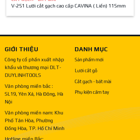
V-251 Lưỡi cắt gạch cao cấp CAVINA ( Liền) 115mm
GIỚI THIỆU
DANH MỤC
Công ty cổ phần xuất nhập
Sản phẩm mới
khẩu và thương mại DLT-
Lưỡi cắt gỗ
DUYLINHTOOLS
Cắt gạch - bát mài
Văn phòng miền bắc :
Phụ kiện cầm tay
SL19, Yên Xá, Hà Đông, Hà
Nội
Văn phòng miền nam: Khu
Phố Tân Hòa, Phường
Đồng Hòa, TP. Hồ Chí Minh
Hotline miền Bắc: