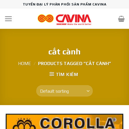
Skip
TUYỂN ĐẠI LÝ PHÂN PHỐI SẢN PHẨM CAVINA
to
content
cắt cành
HOME
/
PRODUCTS TAGGED “CẮT CÀNH”
TÌM KIẾM