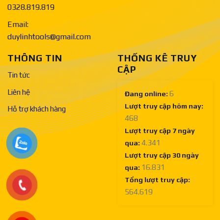
0328.819.819
Email:
duylinhtools@gmail.com
THÔNG TIN
THỐNG KÊ TRUY
CẬP
Tin tức
Liên hệ
6
Đang online:
Lượt truy cập hôm nay:
Hỗ trợ khách hàng
468
Lượt truy cập 7 ngày
4.341
qua:
Lượt truy cập 30 ngày
16.831
qua:
Tổng lượt truy cập:
564.619