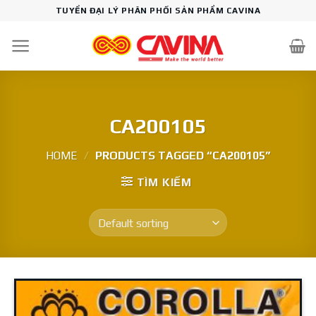
Skip
TUYỂN ĐẠI LÝ PHÂN PHỐI SẢN PHẨM CAVINA
to
content
CA200105
HOME
/
PRODUCTS TAGGED “CA200105”
TÌM KIẾM