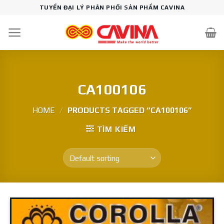
Skip
TUYỂN ĐẠI LÝ PHÂN PHỐI SẢN PHẨM CAVINA
to
content
CA100106
HOME
/
PRODUCTS TAGGED “CA100106”
TÌM KIẾM