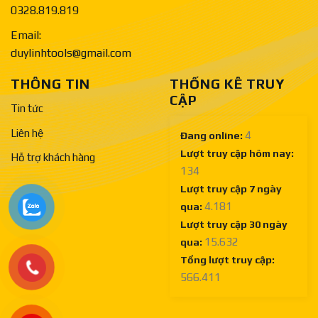
0328.819.819
Email:
duylinhtools@gmail.com
THÔNG TIN
THỐNG KÊ TRUY
CẬP
Tin tức
Liên hệ
4
Đang online:
Lượt truy cập hôm nay:
Hỗ trợ khách hàng
134
Lượt truy cập 7 ngày
4.181
qua:
Lượt truy cập 30 ngày
15.632
qua:
Tổng lượt truy cập:
566.411