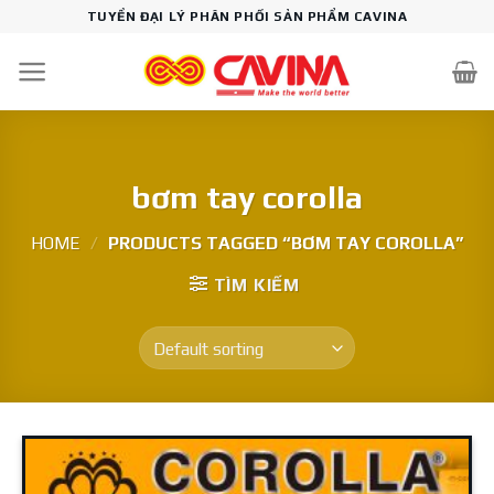
Skip
TUYỂN ĐẠI LÝ PHÂN PHỐI SẢN PHẨM CAVINA
to
content
bơm tay corolla
HOME
/
PRODUCTS TAGGED “BƠM TAY COROLLA”
TÌM KIẾM