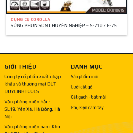
DỤNG CỤ COROLLA
SÚNG PHUN SƠN CHUYÊN NGHIỆP – S-710 / F-75
GIỚI THIỆU
DANH MỤC
Công ty cổ phần xuất nhập
Sản phẩm mới
khẩu và thương mại DLT-
Lưỡi cắt gỗ
DUYLINHTOOLS
Cắt gạch - bát mài
Văn phòng miền bắc :
Phụ kiện cầm tay
SL19, Yên Xá, Hà Đông, Hà
Nội
Văn phòng miền nam: Khu