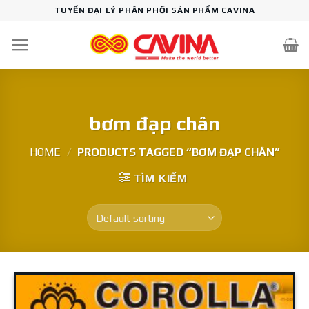
Skip
TUYỂN ĐẠI LÝ PHÂN PHỐI SẢN PHẨM CAVINA
to
content
bơm đạp chân
HOME
/
PRODUCTS TAGGED “BƠM ĐẠP CHÂN”
TÌM KIẾM