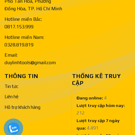
Phố Tân Hòa, Phường
Đồng Hòa, TP. Hồ Chí Minh
Hotline miền Bắc:
0817.153.999
Hotline miền Nam:
0328.819.819
Email:
duylinhtools@gmail.com
THÔNG TIN
THỐNG KÊ TRUY
CẬP
Tin tức
Liên hệ
4
Đang online:
Lượt truy cập hôm nay:
Hỗ trợ khách hàng
212
Lượt truy cập 7 ngày
4.491
qua: