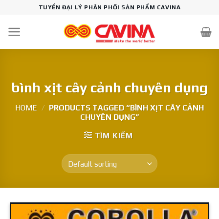
Skip
TUYỂN ĐẠI LÝ PHÂN PHỐI SẢN PHẨM CAVINA
to
content
bình xịt cây cảnh chuyên dụng
HOME
/
PRODUCTS TAGGED “BÌNH XỊT CÂY CẢNH
CHUYÊN DỤNG”
TÌM KIẾM