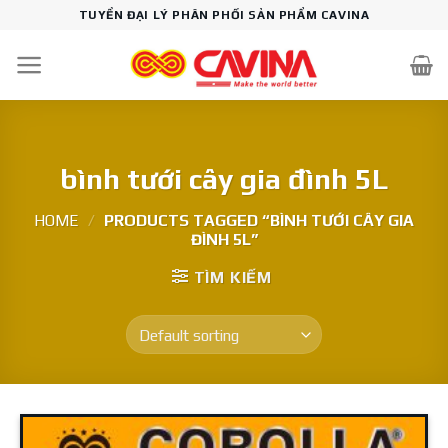
Skip
TUYỂN ĐẠI LÝ PHÂN PHỐI SẢN PHẨM CAVINA
to
content
bình tưới cây gia đình 5L
HOME
/
PRODUCTS TAGGED “BÌNH TƯỚI CÂY GIA
ĐÌNH 5L”
TÌM KIẾM