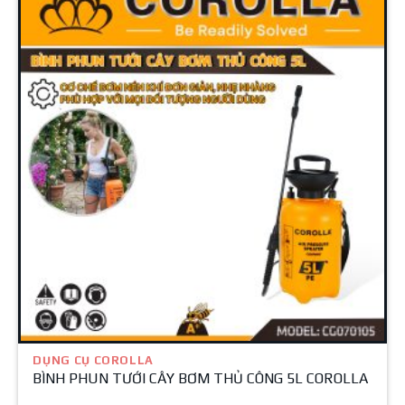
DỤNG CỤ COROLLA
BÌNH PHUN TƯỚI CÂY BƠM THỦ CÔNG 5L COROLLA