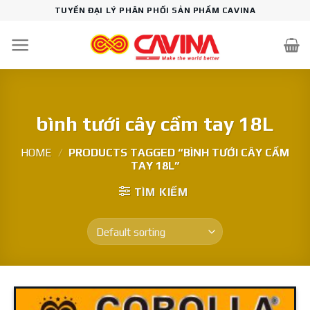
Skip
TUYỂN ĐẠI LÝ PHÂN PHỐI SẢN PHẨM CAVINA
to
content
bình tưới cây cầm tay 18L
HOME
/
PRODUCTS TAGGED “BÌNH TƯỚI CÂY CẦM
TAY 18L”
TÌM KIẾM