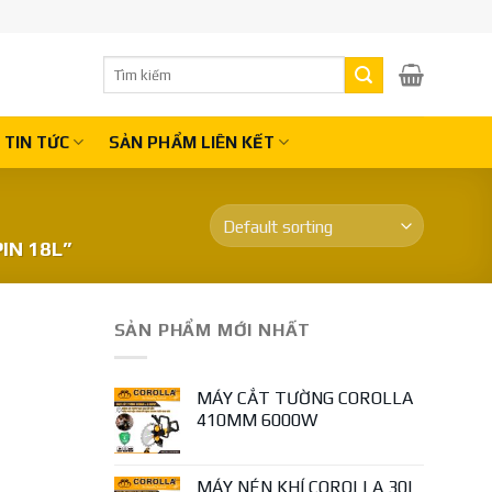
Search
for:
TIN TỨC
SẢN PHẨM LIÊN KẾT
IN 18L”
SẢN PHẨM MỚI NHẤT
MÁY CẮT TƯỜNG COROLLA
410MM 6000W
MÁY NÉN KHÍ COROLLA 30L