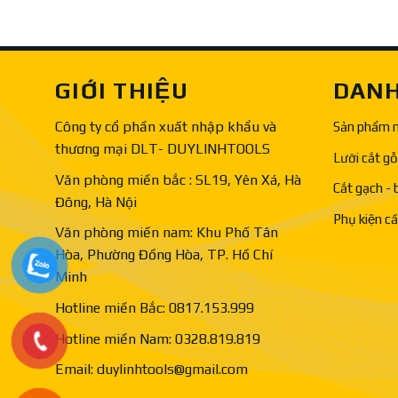
GIỚI THIỆU
DANH
Công ty cổ phần xuất nhập khẩu và
Sản phẩm 
thương mại DLT- DUYLINHTOOLS
Lưỡi cắt gỗ
Văn phòng miền bắc : SL19, Yên Xá, Hà
Cắt gạch - 
Đông, Hà Nội
Phụ kiện c
Văn phòng miền nam: Khu Phố Tân
Hòa, Phường Đồng Hòa, TP. Hồ Chí
Minh
Hotline miền Bắc: 0817.153.999
Hotline miền Nam: 0328.819.819
Email: duylinhtools@gmail.com