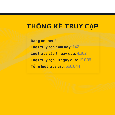
Sàn
lưỡi
gỗ
cưa
công
gỗ
nghiệp
công
nghiệp
THỐNG KÊ TRUY CẬP
tốt
ở
đâu?
7
Đang online:
142
Lượt truy cập hôm nay:
4.362
Lượt truy cập 7 ngày qua:
15.638
Lượt truy cập 30 ngày qua:
566.044
Tổng lượt truy cập: