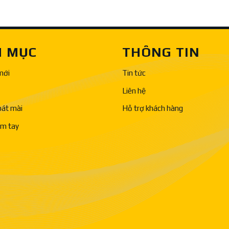
 MỤC
THÔNG TIN
mới
Tin tức
Liên hệ
bát mài
Hỗ trợ khách hàng
ầm tay