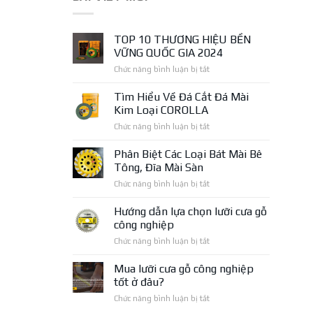
TOP 10 THƯƠNG HIỆU BỀN
VỮNG QUỐC GIA 2024
ở
Chức năng bình luận bị tắt
TOP
10
Tìm Hiểu Về Đá Cắt Đá Mài
THƯƠNG
Kim Loại COROLLA
HIỆU
ở
Chức năng bình luận bị tắt
BỀN
Tìm
VỮNG
Hiểu
Phân Biệt Các Loại Bát Mài Bê
QUỐC
Về
GIA
Tông, Đĩa Mài Sàn
Đá
2024
ở
Chức năng bình luận bị tắt
Cắt
Phân
Đá
Biệt
Hướng dẫn lựa chọn lưỡi cưa gỗ
Mài
Các
Kim
công nghiệp
Loại
Loại
ở
Chức năng bình luận bị tắt
Bát
COROLLA
Hướng
Mài
dẫn
Mua lưỡi cưa gỗ công nghiệp
Bê
lựa
Tông,
tốt ở đâu?
chọn
Đĩa
ở
Chức năng bình luận bị tắt
lưỡi
Mài
Mua
cưa