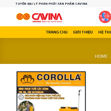
Skip
TUYỂN ĐẠI LÝ PHÂN PHỐI SẢN PHẨM CAVINA
to
content
TRANG CHỦ
GIỚI THIỆU
HỆ TH
HOME