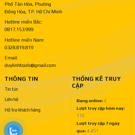
Phố Tân Hòa, Phường
Đồng Hòa, TP. Hồ Chí Minh
Hotline miền Bắc:
0817.153.999
Hotline miền Nam:
0328.819.819
Email:
duylinhtools@gmail.com
THÔNG TIN
THỐNG KÊ TRUY
CẬP
Tin tức
Liên hệ
2
Đang online:
Lượt truy cập hôm nay:
Hỗ trợ khách hàng
172
Lượt truy cập 7 ngày
4.451
qua: