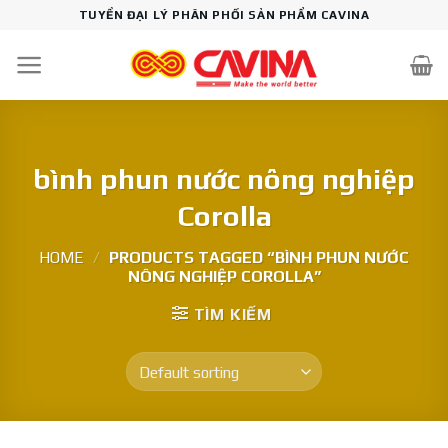
Skip
TUYỂN ĐẠI LÝ PHÂN PHỐI SẢN PHẨM CAVINA
to
content
bình phun nước nông nghiệp
Corolla
HOME
/
PRODUCTS TAGGED “BÌNH PHUN NƯỚC
NÔNG NGHIỆP COROLLA”
TÌM KIẾM