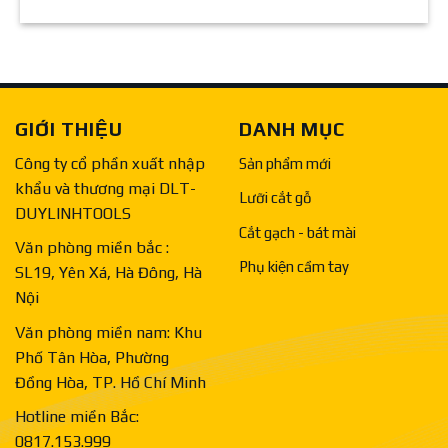
GIỚI THIỆU
DANH MỤC
Công ty cổ phần xuất nhập
Sản phẩm mới
khẩu và thương mại DLT-
Lưỡi cắt gỗ
DUYLINHTOOLS
Cắt gạch - bát mài
Văn phòng miền bắc :
Phụ kiện cầm tay
SL19, Yên Xá, Hà Đông, Hà
Nội
Văn phòng miền nam: Khu
Phố Tân Hòa, Phường
Đồng Hòa, TP. Hồ Chí Minh
Hotline miền Bắc:
0817.153.999