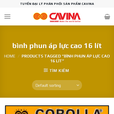
Skip
TUYỂN ĐẠI LÝ PHÂN PHỐI SẢN PHẨM CAVINA
to
content
bình phun áp lực cao 16 lít
HOME
/
PRODUCTS TAGGED “BÌNH PHUN ÁP LỰC CAO
16 LÍT”
TÌM KIẾM