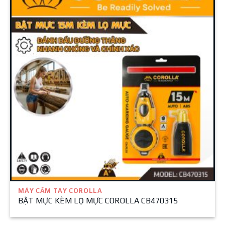
MÁY CẦM TAY COROLLA
BẬT MỰC KÈM LỌ MỰC COROLLA CB470315