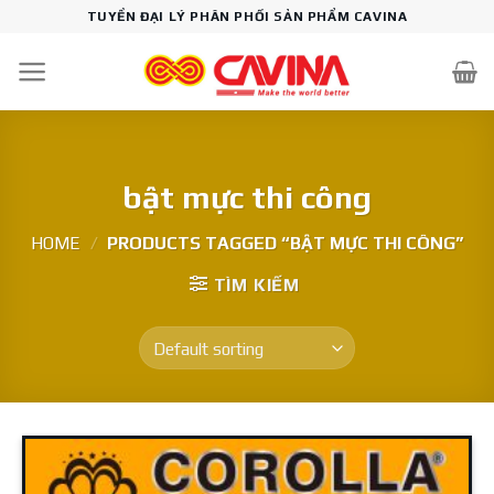
Skip
TUYỂN ĐẠI LÝ PHÂN PHỐI SẢN PHẨM CAVINA
to
content
bật mực thi công
HOME
/
PRODUCTS TAGGED “BẬT MỰC THI CÔNG”
TÌM KIẾM