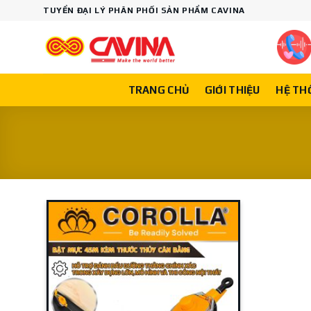
Skip
TUYỂN ĐẠI LÝ PHÂN PHỐI SẢN PHẨM CAVINA
to
content
TRANG CHỦ
GIỚI THIỆU
HỆ TH