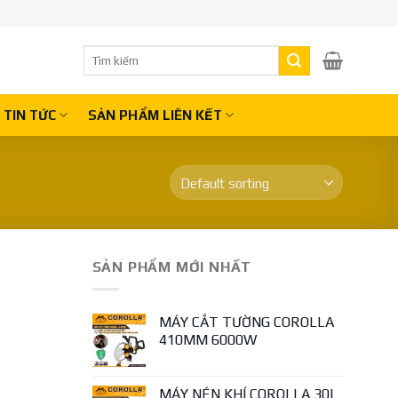
Search
for:
TIN TỨC
SẢN PHẨM LIÊN KẾT
SẢN PHẨM MỚI NHẤT
MÁY CẮT TƯỜNG COROLLA
410MM 6000W
MÁY NÉN KHÍ COROLLA 30L