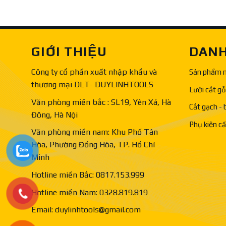
GIỚI THIỆU
DANH
Công ty cổ phần xuất nhập khẩu và
Sản phẩm 
thương mại DLT- DUYLINHTOOLS
Lưỡi cắt gỗ
Văn phòng miền bắc : SL19, Yên Xá, Hà
Cắt gạch - 
Đông, Hà Nội
Phụ kiện c
Văn phòng miền nam: Khu Phố Tân
Hòa, Phường Đồng Hòa, TP. Hồ Chí
Minh
Hotline miền Bắc: 0817.153.999
Hotline miền Nam: 0328.819.819
Email: duylinhtools@gmail.com