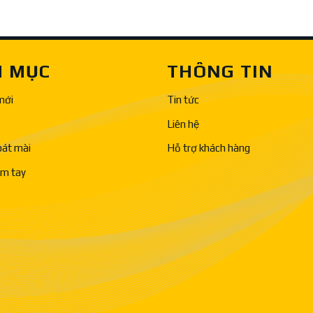
 MỤC
THÔNG TIN
mới
Tin tức
Liên hệ
bát mài
Hỗ trợ khách hàng
ầm tay