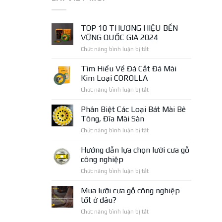
TOP 10 THƯƠNG HIỆU BỀN
VỮNG QUỐC GIA 2024
ở
Chức năng bình luận bị tắt
TOP
10
Tìm Hiểu Về Đá Cắt Đá Mài
THƯƠNG
Kim Loại COROLLA
HIỆU
ở
Chức năng bình luận bị tắt
BỀN
Tìm
VỮNG
Hiểu
Phân Biệt Các Loại Bát Mài Bê
QUỐC
Về
GIA
Tông, Đĩa Mài Sàn
Đá
2024
ở
Chức năng bình luận bị tắt
Cắt
Phân
Đá
Biệt
Hướng dẫn lựa chọn lưỡi cưa gỗ
Mài
Các
Kim
công nghiệp
Loại
Loại
ở
Chức năng bình luận bị tắt
Bát
COROLLA
Hướng
Mài
dẫn
Mua lưỡi cưa gỗ công nghiệp
Bê
lựa
Tông,
tốt ở đâu?
chọn
Đĩa
ở
Chức năng bình luận bị tắt
lưỡi
Mài
Mua
cưa